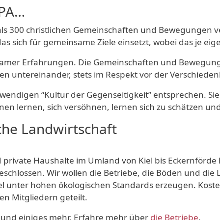
OPA…
r als 300 christlichen Gemeinschaften und Bewegungen v
das sich für gemeinsame Ziele einsetzt, wobei das je 
einsamer Erfahrungen. Die Gemeinschaften und Bewegunge
n untereinander, stets im Respekt vor der Verschieden
endigen “Kultur der Gegenseitigkeit” entsprechen. Sie 
en lernen, sich versöhnen, lernen sich zu schätzen un
sche Landwirtschaft
nd private Haushalte im Umland von Kiel bis Eckernförd
chlossen. Wir wollen die Betriebe, die Böden und die 
tel unter hohen ökologischen Standards erzeugen. Koste
n Mitgliedern geteilt.
ch und einiges mehr. Erfahre mehr über
die Betriebe
.