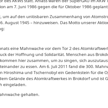
 des AKWs statt. Anlass waren der SuperGAU im AKW Ts
on am 7. Juni 1986 gegen die für Oktober 1986 geplan
lt, um auf den unlösbaren Zusammenhang von Atomstro
 August 1945 – hinzuweisen. Das Motto unserer Aktio
ng:
.
onats eine Mahnwache vor dem Tor 2 des Atomkraftwer
ruck der Hoffnung und Solidarität. Menschen aus Brokdo
kommen hier zusammen, um zu singen, sich auszutaus
einander zu essen. Am 6. Juli 2011 fand die 300. Mahn
 Hiroshima und Tschernobyl ein Gedenkstein für die Op
n dem Gelände des Atomkraftwerkes in Brokdorf und ist
h eingeladen.
Mahnwache gehalten.