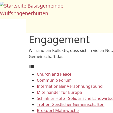
Direkt zum Inhalt
Basisgemeinde
Wulfshagenerhütten
Engagement
Wir sind ein Kollektiv, dass sich in vielen N
Gemeinschaft dar.
list
Church and Peace
Communio Forum
Internationaler Versöhnungsbund
Miteinander für Europa
Schinkler Höfe - Solidarische Landwirts
Treffen Geistlicher Gemeinschaften
Brokdorf Mahnwache