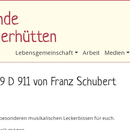
nde
nerhütten
Hauptnavigation
Lebensgemeinschaft
Arbeit
Medien
89 D 911 von Franz Schubert
besonderen musikalischen Leckerbissen für euch.
usik mögen.