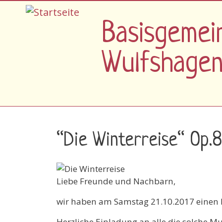
Direkt zum Inhalt
Basisgemei
Wulfshage
“Die Winterreise“ Op.
Liebe Freunde und Nachbarn,
wir haben am Samstag 21.10.2017 einen 
Herzliche Einladung an alle die solche M