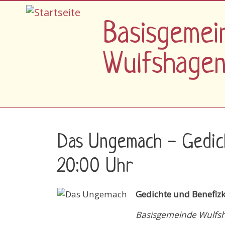
Direkt zum Inhalt
Basisgemei
Wulfshage
Das Ungemach - Gedich
20:00 Uhr
Gedichte und Benefizk
Basisgemeinde Wulfs