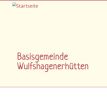
Direkt zum Inhalt
Basisgemeinde
Wulfshagenerhütten